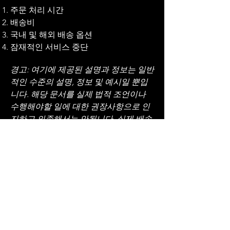
주문 처리 시간
배송비
국내 및 해외 배송 옵션
잠재적인 서비스 중단
경고: 여기에 제공된 설명과 정보는 일반
적인 수준의 설명, 정보 및 예시일 뿐입
니다. 해당 문서를 실제 법적 조언이나
수행해야할 일에 대한 권장사항으로 인
지하고 의존해서는 안됩니다. 실제 배송
정책에 필요한 내용을 이해하고 작성하
기 위해 법률 자문을 구할 것을 권장합니
다.
Bitna Cosmetic
(빛나코스메틱)
서울시 강서구 강서로5라길 176 1층
​1F .176,Gangseo-ro 5-rabi, Gangseo-gu, Seoul, Republic of
Korea
+82-0506-050-0899